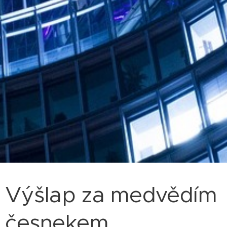
Výšlap za medvědím
česnekem