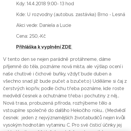
Kdy: 14.4.2018 9:00- 13 hod
Kde: U rozvodny (autobus. zastávka) Brno - Lesná
Akci vede: Daniela a Lucie
Cena: 250,-Kč
Přihláška k vyplnění ZDE
V tento den se nejen parádně protáhneme, dáme
příjemně do těla, poznáme nová místa, ale výšlap ocení i
naše chuťové i čichové buňky, vždyť bude duben a
všechno snad již bude pučet a bzučet:o) Uděláme si čaj z
čerstvých kopřiv, podle čichu třeba poznáme, kde roste
medvědí česnek a ochutnáme třeba i pochutiny z něj...
Nová trasa, probuzená příroda, rozhýbeme tělo a
vstoupíme společně do dalšího Hekočího roku... (Medvědí
česnek: jeden z nejvýznamějších životabudičů nejen kvůli
vysokým hodnotám vytaminu C. Pro své čisticí účinky jej