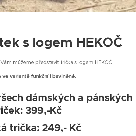
šátek s logem HEKOČ
e Vám můžeme představit trička s logem HEKOČ.
 ve variantě funkční i bavlněné.
všech dámských a pánských
riček: 399,-Kč
á trička: 249,- Kč