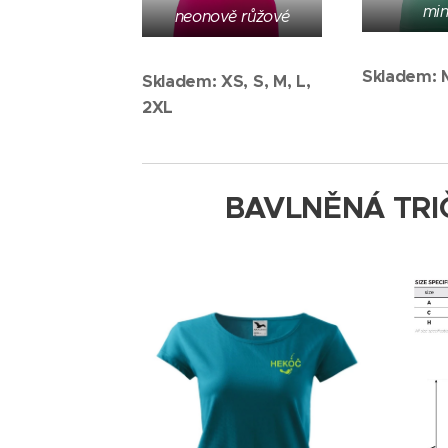
min
neonově růžové
Skladem: 
Skladem: XS, S, M, L,
2XL
BAVLNĚNÁ TRI