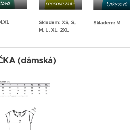
tová
neonově žluté
tyrkysové
M,XL
Skladem: XS, S,
Skladem: M
M, L, XL, 2XL
ČKA (dámská)