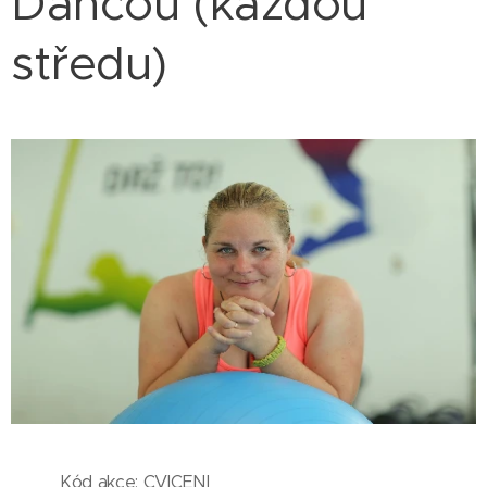
Dančou (každou
středu)
Kód akce: CVICENI