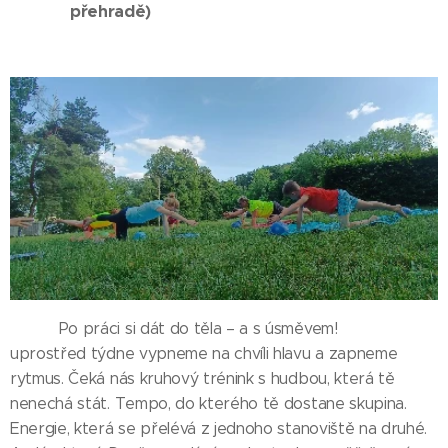
přehradě)
💪🎶 Po práci si dát do těla – a s úsměvem! 💪🎶
uprostřed týdne vypneme na chvíli hlavu a zapneme
rytmus. Čeká nás kruhový trénink s hudbou, která tě
nenechá stát. Tempo, do kterého tě dostane skupina.
Energie, která se přelévá z jednoho stanoviště na druhé.