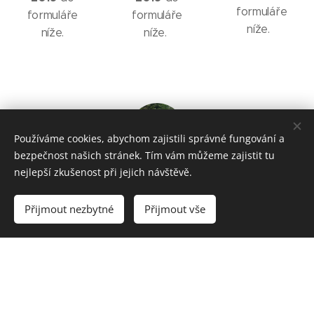
formuláře
formuláře
formuláře
níže.
níže.
níže.
Používáme cookies, abychom zajistili správné fungování a
bezpečnost našich stránek. Tím vám můžeme zajistit tu
nejlepší zkušenost při jejich návštěvě.
listopad
2019
Přijmout nezbytné
Přijmout vše
15- 18 hod
Termín brzy
upřesníme :)
Co se na kurzu naučíte a co si vyzkoušíte na vlastní