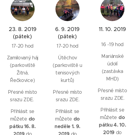
23. 8. 2019
6. 9. 2019
11. 10. 2019
(pátek)
(pátek)
16 -19 hod
17-20 hod
17-20 hod
Mariánské
Zamilovaný háj
Útěchov
údolí
(parkoviště
(parkoviště u
(zastávka
Žitná,
tenisových
MHD)
Řečkovice)
kurtů)
Přesné místo
Přesné místo
Přesné místo
srazu ZDE.
srazu ZDE.
srazu ZDE.
Přihlásit se
Přihlásit se
Přihlásit se
do
můžete
do
do
můžete
můžete
pátku 4. 10.
pátku 16. 8.
neděle 1. 9.
2019
do
2019
2019
do
do