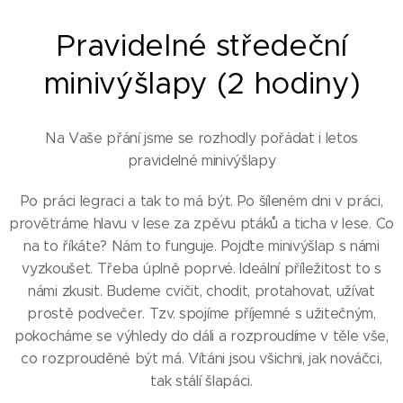
Pravidelné středeční
minivýšlapy (2 hodiny)
Na Vaše přání jsme se rozhodly pořádat i letos
pravidelné minivýšlapy
Po práci legraci a tak to má být. Po šíleném dni v práci,
provětráme hlavu v lese za zpěvu ptáků a ticha v lese. Co
na to říkáte? Nám to funguje. Pojďte minivýšlap s námi
vyzkoušet. Třeba úplně poprvé. Ideální příležitost to s
námi zkusit. Budeme cvičit, chodit, protahovat, užívat
prostě podvečer. Tzv. spojíme příjemné s užitečným,
pokocháme se výhledy do dáli a rozproudíme v těle vše,
co rozprouděné být má. Vítáni jsou všichni, jak nováčci,
tak stálí šlapáci.