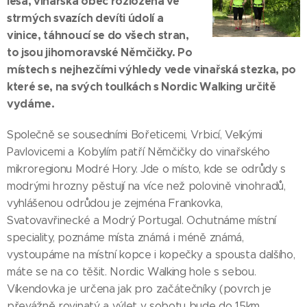
lesa, vinařská obec rozložená ve
strmých svazích devíti údolí a
vinice, táhnoucí se do všech stran,
to jsou jihomoravské Němčičky. Po
místech s nejhezčími výhledy vede vinařská stezka, po
které se, na svých toulkách s Nordic Walking určitě
vydáme.
Společně se sousedními Bořeticemi, Vrbicí, Velkými
Pavlovicemi a Kobylím patří Němčičky do vinařského
mikroregionu Modré Hory. Jde o místo, kde se odrůdy s
modrými hrozny pěstují na více než polovině vinohradů,
vyhlášenou odrůdou je zejména Frankovka,
Svatovavřinecké a Modrý Portugal. Ochutnáme místní
speciality, poznáme místa známá i méně známá,
vystoupáme na místní kopce i kopečky a spousta dalšího,
máte se na co těšit. Nordic Walking hole s sebou.
Víkendovka je určena jak pro začátečníky (povrch je
převážně rovinatý a výlet v sobotu bude do 15km,