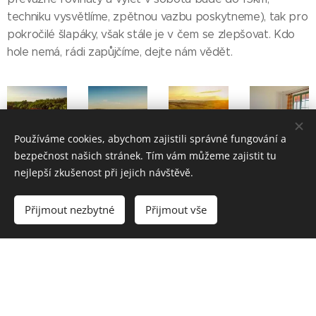
techniku vysvětlíme, zpětnou vazbu poskytneme), tak pro
pokročilé šlapáky, však stále je v čem se zlepšovat. Kdo
hole nemá, rádi zapůjčíme, dejte nám vědět.
Používáme cookies, abychom zajistili správné fungování a
bezpečnost našich stránek. Tím vám můžeme zajistit tu
nejlepší zkušenost při jejich návštěvě.
Cena: 3.199,-Kč
Přijmout nezbytné
Přijmout vše
V ceně je zahrnuto ubytování s
polopenzí v úžasném
Penzionu Ovčí
terasy
, práce 2 instruktorů, zapůjčení holí a příp. jiných
cvičebních pomůcek. Jako při každé vinné akci i
ochutnávka vína v jednom z místních sklípků.