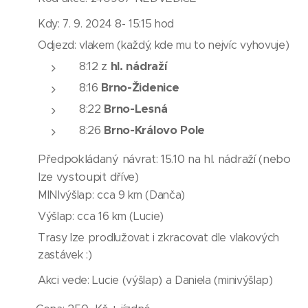
Kdy: 7. 9. 2024 8- 15:15 hod
Odjezd: vlakem (každý, kde mu to nejvíc vyhovuje)
8:12 z
hl. nádraží
8:16
Brno-Židenice
8:22
Brno-Lesná
8:26
Brno-Královo Pole
Předpokládaný návrat: 15.10 na hl. nádraží (nebo
lze vystoupit dříve)
MINIvýšlap: cca 9 km (Danča)
Výšlap: cca 16 km (Lucie)
Trasy lze prodlužovat i zkracovat dle vlakových
zastávek :)
Akci vede: Lucie (výšlap) a Daniela (minivýšlap)