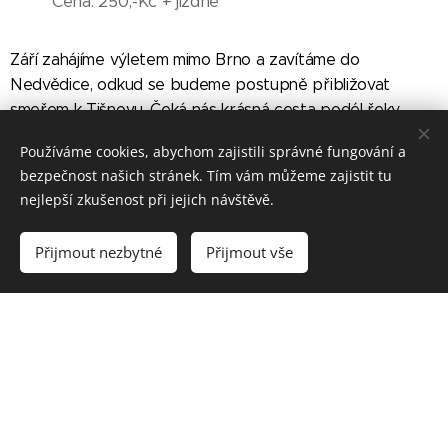
Cena: 250,-Kč + jízdné
Září zahájíme výletem mimo Brno a zavítáme do
Nedvědice, odkud se budeme postupně přibližovat
smeřem k Tišnovu. Čeká nás krásná cesta podél řeky
Svratky, nemineme ani PR sokolí Skála a přejdeme ne
Používáme cookies, abychom zajistili správné fungování a
jeden most. Pohodová trasa, dobrá parta a trasa cca 9 a
bezpečnost našich stránek. Tím vám můžeme zajistit tu
16 km nebo dle nálady :) . Půjdeme pohodovým tempem a
nejlepší zkušenost při jejich návštěvě.
zastavíme se i na drobné občerstvení :-). Aby se nám
nejen dobře šlo, ale aby nás ani po té nic nebolelo, jako
Přijmout nezbytné
Přijmout vše
vždy zahrneme protažení celého těla. Nemáte-li hole,
rádi zapůjčíme, techniku vysvětlíme, zpětnou vazbu
poskytneme.
Začínáme cestou vlakem, který odjíždí 8:12 z Hl. nádraží v
Brně
Pro koho: pro každého (pohodáře, ženy, muže, pejsky,