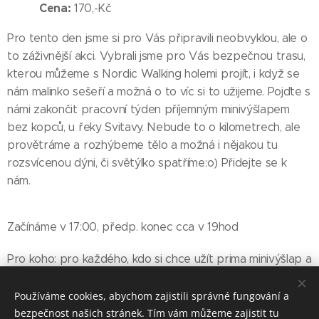
Cena:
170,-Kč
Pro tento den jsme si pro Vás připravili neobvyklou, ale o
to záživnější akci. Vybrali jsme pro Vás bezpečnou trasu,
kterou můžeme s Nordic Walking holemi projít, i když se
nám malinko sešeří a možná o to víc si to užijeme. Pojďte s
námi zakončit pracovní týden příjemným minivýšlapem
bez kopců, u řeky Svitavy. Nebude to o kilometrech, ale
provětráme a rozhýbeme tělo a možná i nějakou tu
rozsvícenou dýni, či světýlko spatříme:o) Přidejte se k
nám.
Začínáme v 17:00, předp. konec cca v 19hod
Pro koho: pro každého, kdo si chce užít prima minivýšlap a
třeba by se sám bál
Používáme cookies, abychom zajistili správné fungování a
Cena: 170,-Kč
bezpečnost našich stránek. Tím vám můžeme zajistit tu