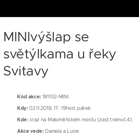
MINIvýšlap se
světýlkama u řeky
Svitavy
Kód akce:
181102-MINI
Kdy:
02.11.2018, 17- 19hod, pátek
Kde:
sraz na Maloměřickém mostu (zast.tramv.č.4)
Akce vede:
Daniela a Lucie