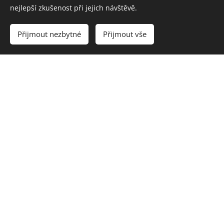
nejlepší zkušenost při jejich návštěvě.
S sebou: pohodlné oblečení dle počasí, dobrou náladu a
třeba i kámoše, kámošku (čelovky jen pro jistotu, kdo
Přijmout nezbytné
Přijmout vše
máte, ale nebudou třeba)
Přihlášky
prosíme zasílejte do středy 31.10.2018
Moc se na Vás těšíme
Daniela a Lucie