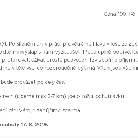
Cena: 190,-Kč
být. Po šíleném dni v práci, provětráme hlavu v lese za zpě
jďte minivýšlap s námi vyzkoušet. Třeba úplně poprvé. Ideá
t, protahovat, užívat prostě podvečer. Tzv. spojíme příje
me v těle vše, co rozprouděné být má. Vítáni jsou všichni, j
 bude provázet po celý čas.
trech (ujdeme max 5-7 km), jde o zažití, ochutnávku.
dí, rádi Vám je zapůjčíme zdarma.
 soboty 17. 8. 2019.