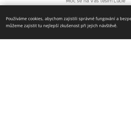
Moc se na Vás těším Lucie
Používáme cookies, abychom zajistili správné fungování a bezp
můžeme zajistit tu nejlepší zkušenost při jejich návštěvě.