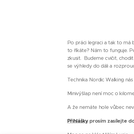
Po práci legraci a tak to má 
to říkáte? Nám to funguje. Po
zkusit. Budeme cvičit, chodi
se výhledy do dáli a rozproudí
Technika Nordic Walking nás
Minivýšlap není moc o kilome
A že nemáte hole vůbec neva
Přihlášky
prosím zasílejte do