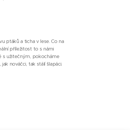
vu ptáků a ticha v lese. Co na
lní příležitost to s námi
mné s užitečným, pokocháme
ak nováčci, tak stálí šlapáci.