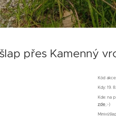
šlap přes Kamenný vr
Kód akce:
Kdy: 19. 8
Kde: na p
zde
:-)
Minivýšla