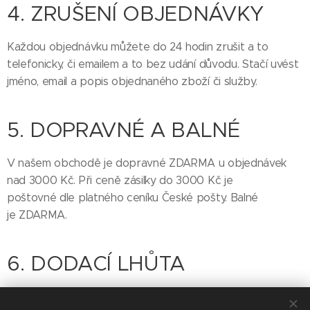
4. ZRUŠENÍ OBJEDNÁVKY
Každou objednávku můžete do 24 hodin zrušit a to
telefonicky, či emailem a to bez udání důvodu. Stačí uvést
jméno, email a popis objednaného zboží či služby.
5. DOPRAVNÉ A BALNÉ
V našem obchodě je dopravné ZDARMA u objednávek
nad 3000 Kč. Při ceně zásilky do 3000 Kč je
poštovné dle platného ceníku České pošty. Balné
je ZDARMA.
6. DODACÍ LHŮTA
Dodací lhůta je od 2-14 dnů, není-li uvedeno jinak. V