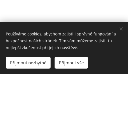
Používáme cookies, abychom zajistili správné fungování a
bezpečnost našich stránek. Tím vám můžeme zajistit tu
nejlepší zkušenost při jejich návštěvě.
Přijmout nezbytné
Přijmout vše
Hotel Saily Beach **+ se nachází
ve vesničce Koropi na řeckém
poloostrově Pelion. Pelion je
poloostrovem Kentaurů, horských
vesniček a nádherných pláží. Pláž
Milies se nachází v bezprostřední
blízkosti hotelu v Pagasitickém
zálivu (domovem v vzácně se
vyskytujícího tuleně