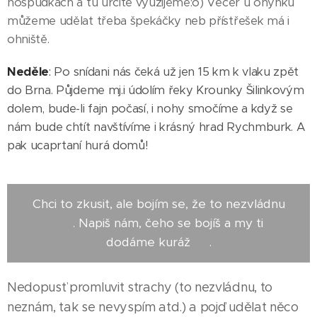
hospůdkách a tu určitě využijeme:o) Večer u ohýnku
můžeme udělat třeba špekáčky neb přístřešek má i
ohniště.
Neděle
:
Po snídani nás čeká už jen 15 km k vlaku zpět
do Brna. Půjdeme mj.i údolím řeky Krounky Šilinkovým
dolem, bude-li fajn počasí, i nohy smočíme a když se
nám bude chtít navštívíme i krásný hrad Rychmburk. A
pak ucaprtaní hurá domů!
Chci to zkusit, ale bojím se, že to nezvládnu
🤔 . Napiš nám, čeho se bojíš a my ti
dodáme kuráž 💪.
Nedopusť promluvit strachy (to nezvládnu, to
neznám, tak se nevyspím atd.) a pojď udělat něco