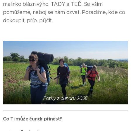
malinko bláznivýho. TADY a TEĎ. Se vším
pomůžeme, neboj se nám ozvat. Poradíme, kde co
dokoupit, příp. půjčit.
Fotky z čundru 2025
Co Ti může čundr přinést?