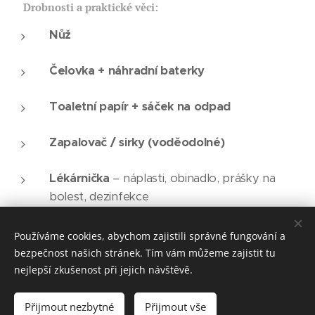
🧰
Drobnosti a praktické věci:
Nůž
Čelovka + náhradní baterky
Toaletní papír + sáček na odpad
Zapalovač / sirky (voděodolné)
Lékárnička
– náplasti, obinadlo, prášky na
bolest, dezinfekce
Powerbanka
Používáme cookies, abychom zajistili správné fungování a
bezpečnost našich stránek. Tím vám můžeme zajistit tu
nejlepší zkušenost při jejich návštěvě.
📎
Volitelné ale užitečné:
Přijmout nezbytné
Přijmout vše
Kniha nebo deník