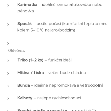
Karimatka
– ideálně samonafukovačka nebo
pěnovka
Spacák
– podle počasí (komfortní teplota min.
kolem 5–10°C na jaro/podzim)
👕
Oblečení:
Triko (1–2 ks)
– funkční ideál
Mikina / flíska
– večer bude chladno
Bunda
– ideálně nepromokavá a větruodolná
Kalhoty
– nejlépe rychleschnoucí
Spodní prádlo a ponožky
– minimálně 2x