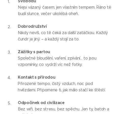
Svobodu
Nejsi vázaný časem, jen vlastním tempem. Ráno tě
budí slunce, večer ukolébá oheň.
Dobrodružství
Nikdy nevíš, co tě čeká za další zatáčkou. Každý
čundr je jiný – a každý stojí za to.
Zážitky s partou
Společné bloudění, vaření, zpívání… to jsou
vzpomínky, co vydrží víc než fotky.
Kontakt s přírodou
Přirozené tempo, čistý vzduch, noc pod
hvězdami. Připomene ti, jak málo stačí ke štěstí.
Odpočinek od civilizace
Bez wifi, bez stresu, bez spěchu. Jen ty, batoh a