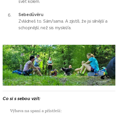
svět kolem.
Sebedůvěru
Zvládneš to. Sám/sama. A zjistíš, že jsi silnější a
schopnější, než sis myslel/a.
Co si s sebou vzít:
🏕
Výbava na spaní a přístřeší: