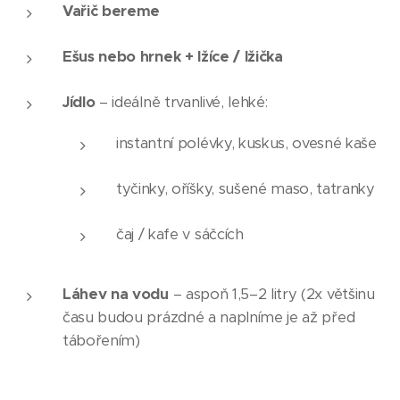
Vařič bereme
Ešus nebo hrnek + lžíce / lžička
Jídlo
– ideálně trvanlivé, lehké:
instantní polévky, kuskus, ovesné kaše
tyčinky, oříšky, sušené maso, tatranky
čaj / kafe v sáčcích
Láhev na vodu
– aspoň 1,5–2 litry (2x většinu
času budou prázdné a naplníme je až před
tábořením)